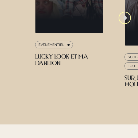
ÉVÉNEMENTIEL
Lucky Look et Ma
SCOLA
Danlton
TOUT 
Sur 
Moli