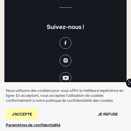
Suivez-nous !
Nous utilisons des cookies pour vous offrir la meilleure expérience en
ligne. En acceptant, vous acceptez l'utilisation de cookies
conformément à notre politique de confidentialité des cookies.
J’ACCEPTE
JE REFUSE
Mentions légales
©2025 Les Arlequins
Paramètres de confidentialité
Un site
La maison
du Digital